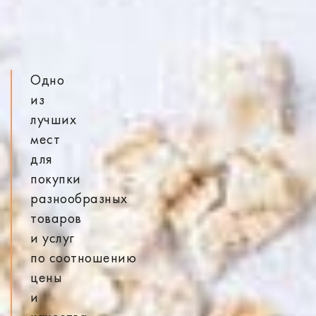
Одно
из
лучших
мест
для
покупки
разнообразных
товаров
и услуг
по соотношению
цены
и